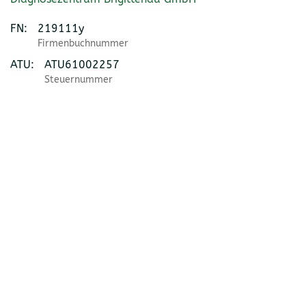
FN:
219111y
Firmenbuchnummer
ATU:
ATU61002257
Steuernummer
©
2026
All rights reserved.